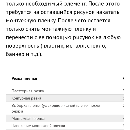
только необходимый элемент. После этого
требуется на оставшийся рисунок накатать
монтажную пленку. После чего остается
только снять монтажную пленку и
перенести с ее помощью рисунок на любую
поверхность (пластик, металл, стекло,
баннер и т.д.).
Резка пленки
Сто
Плоттерная резка
300
Контурная резка
500
Выборка пленки (удаление лишней пленки после
200
резки)
Монтажная пленка
400
Нанесение монтажной пленки
300