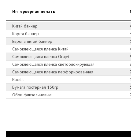
Интерьерная печать
Сто
Китай баннер
400
Корея баннер
450
Европа литой баннер
500
Самоклеющаяся пленка Китай
450
Самоклеющаяся пленка Orajet
500
Самоклеющаяся пленка светоблокирующая
800
Самоклеющаяся пленка перфорированная
720
Backlit
120
Бумага постерная 150гр
500
Обои флизелиновые
700