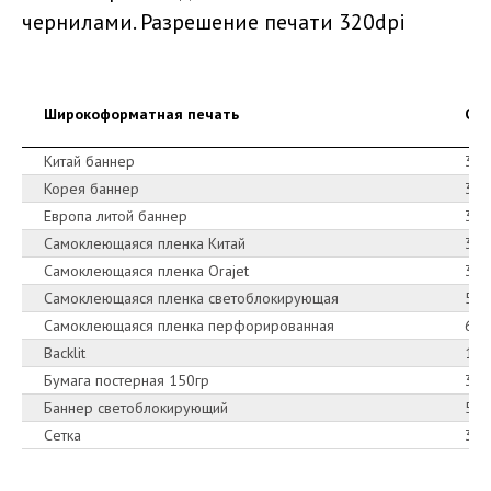
чернилами. Разрешение печати 320dpi
Широкоформатная печать
Сто
Китай баннер
310
Корея баннер
320
Европа литой баннер
340
Самоклеющаяся пленка Китай
340
Самоклеющаяся пленка Orajet
360
Самоклеющаяся пленка светоблокирующая
500
Самоклеющаяся пленка перфорированная
600
Backlit
100
Бумага постерная 150гр
350
Баннер светоблокирующий
500
Сетка
335